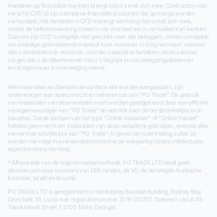
Handelen op financiële markten brengt risico's met zich mee. Contracten voor
verschil (CFD's) zijn complexe financiële producten die op marge worden
verhandeld. Het handelen in CFD's brengt een hoog risico met zich mee,
omdat de hefboomwerking zowel in uw voordeel als in uw nadeel kan werken.
Daarom zijn CFD's mogelijk niet geschikt voor alle beleggers, omdat u mogelijk
uw volledige geïnvesteerde kapitaal kunt verliezen. U mag niet meer riskeren
dan u bereid bent te verliezen. Voordat u besluit te handelen, moet u ervoor
zorgen dat u de bijbehorende risico's begrijpt en uw beleggingsdoelen en
ervaringsniveau in overweging neemt.
Alle materialen en diensten die op deze site worden aangeboden, zijn
onderworpen aan auteursrecht en behoren toe aan "PO Trade". Elk gebruik
van materialen van deze website moet worden goedgekeurd door een officiële
vertegenwoordiger van "PO Trade" en een link naar de oorspronkelijke bron
bevatten. Derde partijen van het type "Online makelaar" of "Online handel"
hebben geen recht om materialen van deze website te gebruiken, evenals elke
vervormde schrijfwijze van "PO Trade". In geval van overtreding zullen zij
worden vervolgd in overeenstemming met de wetgeving inzake intellectuele
eigendomsbescherming.
* Afhankelijk van de regio en betaalmethode. PO TRADE LTD biedt geen
diensten aan voor inwoners van EER-landen, de VS, de Verenigde Arabische
Emiraten, Israël en Brazilië.
PO TRADE LTD is geregistreerd in het Rodney Bayside Building, Rodney Bay,
Gros-Islet, St. Lucia met registratienummer 2019-00207. Opereert vanuit 45
Tabukashvili Street 7, 0105 Tbilisi, Georgië.