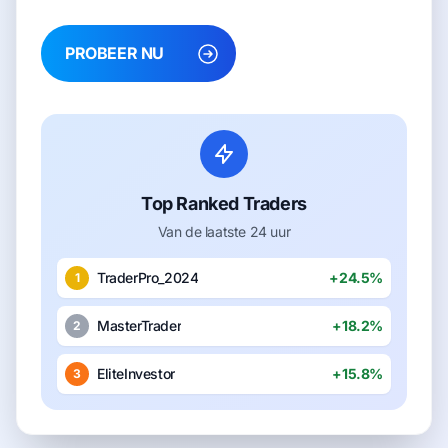
PROBEER NU
Top Ranked Traders
Van de laatste 24 uur
TraderPro_2024
+24.5%
1
MasterTrader
+18.2%
2
EliteInvestor
+15.8%
3