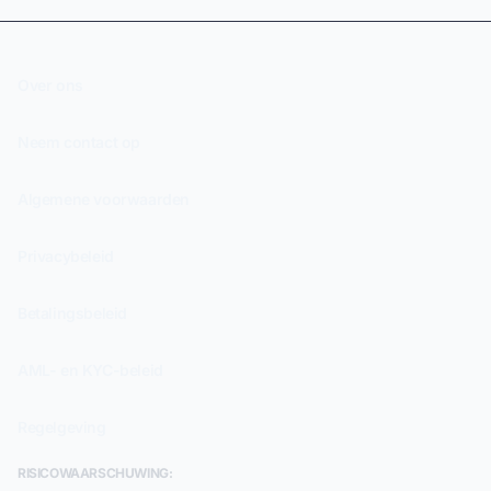
Over ons
Neem contact op
Algemene voorwaarden
Privacybeleid
Betalingsbeleid
AML- en KYC-beleid
Regelgeving
RISICOWAARSCHUWING: